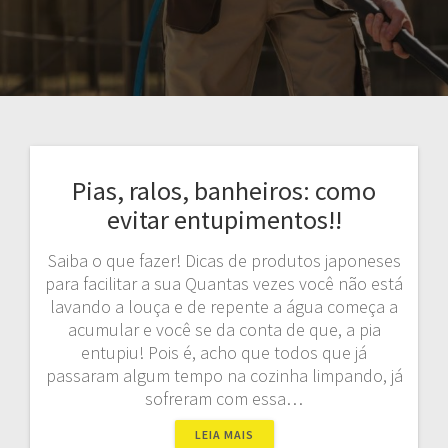
Pias, ralos, banheiros: como
evitar entupimentos!!
Saiba o que fazer! Dicas de produtos japoneses
para facilitar a sua Quantas vezes você não está
lavando a louça e de repente a água começa a
acumular e você se da conta de que, a pia
entupiu! Pois é, acho que todos que já
passaram algum tempo na cozinha limpando, já
sofreram com essa…
LEIA MAIS