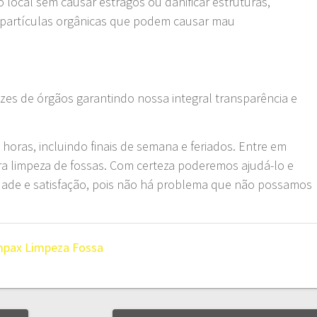
o local sem causar estragos ou danificar estruturas,
e partículas orgânicas que podem causar mau
zes de órgãos garantindo nossa integral transparência e
oras, incluindo finais de semana e feriados. Entre em
ra limpeza de fossas. Com certeza poderemos ajudá-lo e
idade e satisfação, pois não há problema que não possamos
mpax
Limpeza Fossa