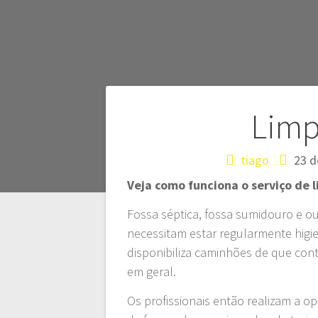
Navegação
Limp
de
tiago
23 d
Veja como funciona o serviço de 
Post
Fossa séptica, fossa sumidouro e 
necessitam estar regularmente higi
disponibiliza caminhões de que co
em geral.
Os profissionais então realizam a o