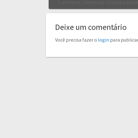
POST
ANTERIOR:
LIMPEZA DE CAIXA DE GORDU
ANTERIOR:
Deixe um comentário
Você precisa fazer o
login
para publica