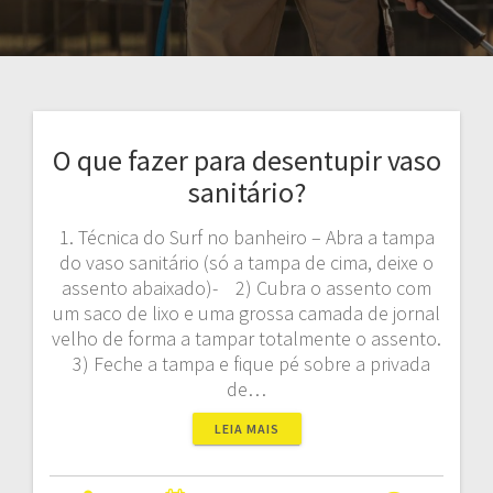
O que fazer para desentupir vaso
sanitário?
1. Técnica do Surf no banheiro – Abra a tampa
do vaso sanitário (só a tampa de cima, deixe o
assento abaixado)- 2) Cubra o assento com
um saco de lixo e uma grossa camada de jornal
velho de forma a tampar totalmente o assento.
3) Feche a tampa e fique pé sobre a privada
de…
LEIA MAIS