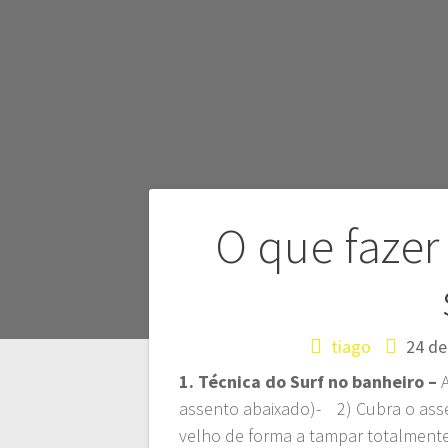
O que fazer
tiago
24 de
1. Técnica do Surf no banheiro –
assento abaixado)- 2) Cubra o ass
velho de forma a tampar totalmente