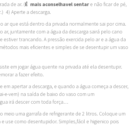
ada de ar. (
É mais aconselhavel sentar
e não ficar de pé,
.) 4) Aperte a descarga.
o ar que está dentro da privada normalmente sai por cima.
o ar, juntamente com a água da descarga sairá pelo cano
e estiver trancando. A pressão exercida pelo ar e a água da
 métodos mais eficientes e simples de se desentupir um vaso
iste em jogar água quente na privada até ela desentupir.
morar a fazer efeito.
ste em apertar a descarga, e quando a água começa a descer,
i-e-vem) na saída de baixo do vaso com um
água irá descer com toda força…
 meio uma garrafa de refrigerante de 2 litros. Coloque um
 e use como desentupidor. Simples,fácil e higienico pois