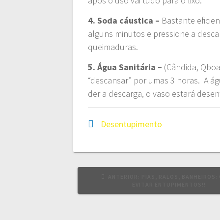
após o uso vai tudo para o lixo.
4. Soda cáustica –
Bastante eficie
alguns minutos e pressione a descar
queimaduras.
5. Água Sanitária –
(Cândida, Qboa,
“descansar” por umas 3 horas. A ág
der a descarga, o vaso estará desen
Desentupimento
ANTERIOR:
PIAS, RALOS, BANHEIROS:
EVITAR ENTUPIMENTOS!!