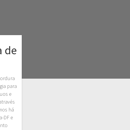
a de
gordura
gia para
uos e
através
mos há
a-DF e
ento